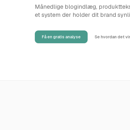
Månedlige blogindlæg, produkttekst
et system der holder dit brand synli
Få en gratis analyse
Se hvordan det vi